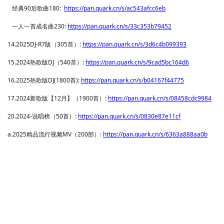
经典90后歌曲180:
https://pan.quark.cn/s/ac543afcc6eb
一人一首成名曲230:
https://pan.quark.cn/s/33c353b79452
14.2025DJ-R7版（305首）
:
https://pan.quark.cn/s/3d6c4b099393
15.2024热歌版DJ（540首）
:
https://pan.quark.cn/s/9cad5bc164d6
16.2025
DJ(1800
):
https://pan.quark.cn/s/b04167f44775
热歌版
首
17.2024新歌版【12月】（1900首）:
https://pan.quark.cn/s/08458cdc9984
20.2024-说唱榜（50首）
:
https://pan.quark.cn/s/0830e87e11cf
a.2025
MV
200
:
https://pan.quark.cn/s/6363a888aa0b
精品流行视频
（
部）